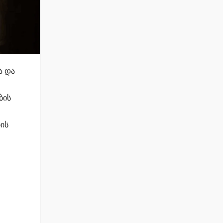
ა და
ბის
ის