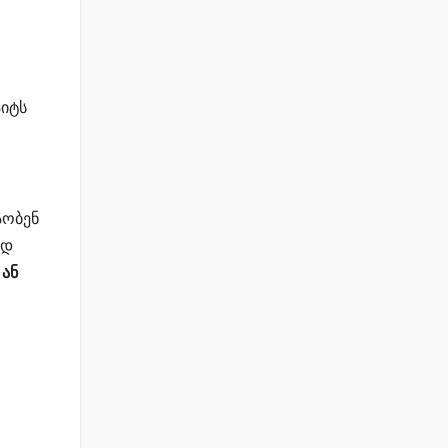
იტს
აობენ
ად
 ან