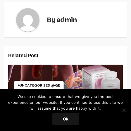
By
admin
Related Post
UNCATEGORIZED @GE
Urivelle კაფსულები
We use cookies to ensure that we give you the best
ცისტიტისთვის – ფასი და
experience on our website. If you continue to use this site we
მიმოხილვები
will assume that you are happy with it.
JAN 16, 2026
ADMIN
Ok