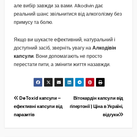
але вибір завжди за вами. Alkodivin дає
реальний шанс звільнитися від алкоголізму без
примусу та болю.
Якщо ви шукаєте ефективний, натуральний і
доступний засіб, зверніть увагу на
Алкодівін
капсули
. Вони допомагають не просто
перестати пити, а змінити життя назавжди.
Навігація
DeToxid капсули –
Вітокардін капсули від
ефективні капсули від
гіпертонії | Ціна в Україні,
записів
паразитів
відгуки