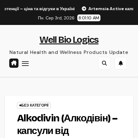
Skip
на та відгуки в Україні
Artemsia Active капсули – натурал
to
Пн. Сер 3rd, 2026
8:01:11 AM
content
Well Bio Logics
Natural Health and Wellness Products Update
БЕЗ КАТЕГОРІЇ
Alkodivin (Алкодівін) –
капсули від