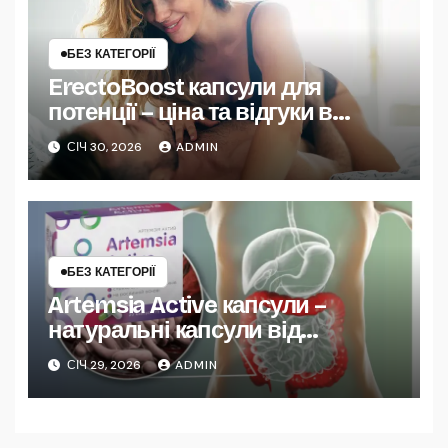
БЕЗ КАТЕГОРІЇ
ErectoBoost капсули для
потенції – ціна та відгуки в
Україні
СІЧ 30, 2026
ADMIN
БЕЗ КАТЕГОРІЇ
Artemsia Active капсули –
натуральні капсули від
паразитів
СІЧ 29, 2026
ADMIN