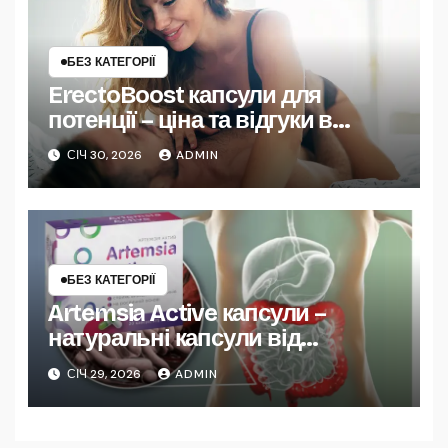
БЕЗ КАТЕГОРІЇ
ErectoBoost капсули для
потенції – ціна та відгуки в
Україні
СІЧ 30, 2026
ADMIN
БЕЗ КАТЕГОРІЇ
Artemsia Active капсули –
натуральні капсули від
паразитів
СІЧ 29, 2026
ADMIN