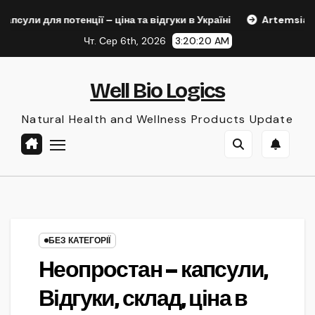
Skip
я потенції – ціна та відгуки в Україні
Artemsia Active кап
to
Чт. Сер 6th, 2026
3:20:21 AM
content
Well Bio Logics
Natural Health and Wellness Products Update
БЕЗ КАТЕГОРІЇ
Неопростан – капсули,
Відгуки, склад, ціна в