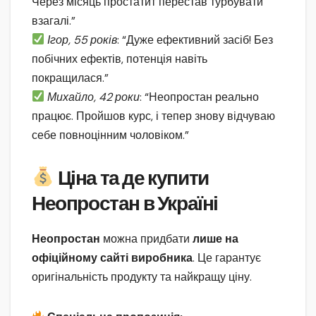
Через місяць простатит перестав турбувати
взагалі.”
Ігор, 55 років
: “Дуже ефективний засіб! Без
побічних ефектів, потенція навіть
покращилася.”
Михайло, 42 роки
: “Неопростан реально
працює. Пройшов курс, і тепер знову відчуваю
себе повноцінним чоловіком.”
Ціна та де купити
Неопростан в Україні
Неопростан
можна придбати
лише на
офіційному сайті виробника
. Це гарантує
оригінальність продукту та найкращу ціну.