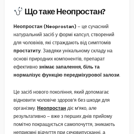
Що таке Неопростан?
Неопростан (Neoprostan)
– це сучасний
натуральний засіб у формі капсул, створений
для чоловіків, які страждають від симптомів
простатиту
. Завдяки унікальному складу на
основі природних компонентів, препарат
ефективно
знімає запалення, біль та
нормалізує функцію передміхурової залози
.
Це засіб нового покоління, який допомагає
відновити чоловіче здоров’я без шкоди для
організму.
Неопростан
діє м’яко, але
результативно – вже з перших днів прийому
помітно покращується самопочуття, зникають
неприємні відчуття при сечовипусканні, а