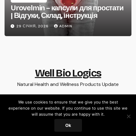
Urovelmin – капсули для простати
| Відгуки, Склад, інструкція
29 СІЧНЯ, 2026
ADMIN
Well Bio Logics
Natural Health and Wellness Products Update
We use cookies to ensure that we give you the best
experience on our website. If you continue to use this site we
Сайт працює на WordPress
|
Тема:Newsup за
Themeansar
.
will assume that you are happy with it.
Ok
Home