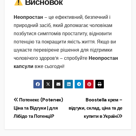
Висновок
Неопростан
– це ефективний, безпечний і
природний засіб, який допомагає чоловікам
позбутися симптомів простатиту, відновити
потенцію та покращити якість життя. Якщо ви
шукаєте перевірене рішення для підтримки
чоловічого здоров’я – спробуйте
Неопростан
капсули
вже сьогодні!
Навігація
Потенекс (Potenex)
Boostella крем –
Ціна та Відгуки | для
відгуки, склад, ціна та де
записів
Лібідо та Потенції?
купити в Україні