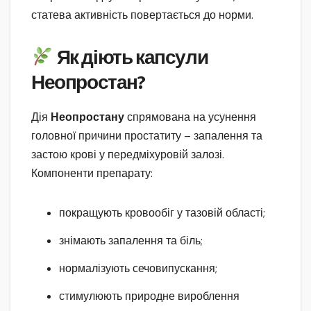
статева активність повертається до норми.
Як діють капсули
Неопростан?
Дія
Неопростану
спрямована на усунення
головної причини простатиту – запалення та
застою крові у передміхуровій залозі.
Компоненти препарату:
покращують кровообіг у тазовій області;
знімають запалення та біль;
нормалізують сечовипускання;
стимулюють природне вироблення