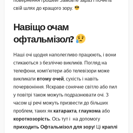
повернення грошей! Замовте зараз і почніть
свій шлях до кращого зору.
Навіщо очам
офтальмізол?
Наші очі щодня наполегливо працюють, і вони
стикаються з безліччю викликів. Погляд на
телефони, комп'ютери або телевізори може
викликати
втому очей
, сухість і навіть
почервоніння. Яскраве сонячне світло або пил
у повітрі також можуть подразнювати очі. З
часом ці речі можуть призвести до більших
проблем, таких як
катаракта
,
глаукома
або
короткозорість
. Ось тут і на допомогу
приходить Офтальмізол для зору
! Ці
краплі