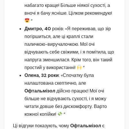
набагато краще! Більше ніякої сухості, а
вночі я бачу ясніше. Цілком рекомендую!
“
Дмитро, 40
років: «Я переживав, що зір
погіршиться, але ці краплі стали
паличкою-виручалочкою. Мої очі
відчувають себе свіжими, і я помітила, що
напруга зменшилася. Крім того, він такий
простий у використанні!
“
Олена, 32 роки
: «Спочатку була
налаштована скептично, але
Офтальмізол
дійсно працює! Мої очі
більше не відчувають сухості, і я можу
читати довше без дискомфорту. Варто
кожної копійки!
“
Ці відгуки показують, чому
Офтальмізол
є