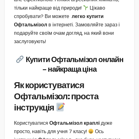
тільки найкраще від природи!
Цікаво
спробувати? Ви можете
легко купити
Офтальмізол
в інтернеті. Замовляйте зараз і
подаруйте своїм очам догляд, на який вони
заслуговують!
Купити Офтальмізол онлайн
– найкраща ціна
Як користуватися
Офтальмізол: проста
інструкція
Користуватися
Офтальмізол краплі
дуже
просто, навіть для учня 7 класу!
Ось