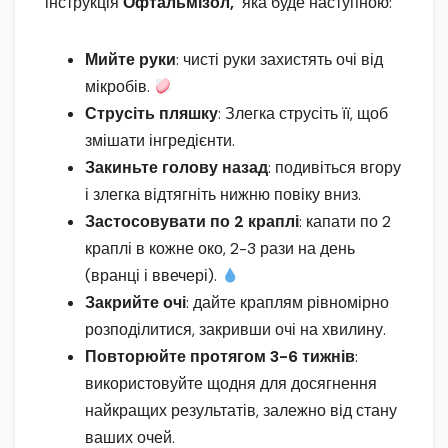
інструкція
Офтальмізол,
яка буде наступною:
Мийте руки
: чисті руки захистять очі від
мікробів.
Струсіть пляшку
: Злегка струсіть її, щоб
змішати інгредієнти.
Закиньте голову назад
: подивіться вгору
і злегка відтягніть нижню повіку вниз.
Застосовувати по 2 краплі
: капати по 2
краплі в кожне око, 2-3 рази на день
(вранці і ввечері).
Закрийте очі
: дайте краплям рівномірно
розподілитися, закривши очі на хвилину.
Повторюйте протягом 3-6 тижнів
:
використовуйте щодня для досягнення
найкращих результатів, залежно від стану
ваших очей.