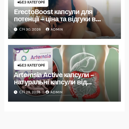
БЕЗ КАТЕГОРІЇ
ErectoBoost капсули для
потенції – ціна та відгуки в
Україні
СІЧ 30, 2026
ADMIN
БЕЗ КАТЕГОРІЇ
Artemsia Active капсули –
натуральні капсули від
паразитів
СІЧ 29, 2026
ADMIN