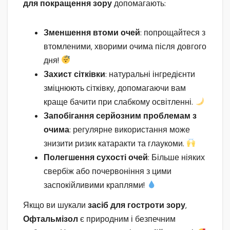
для покращення зору
допомагають:
Зменшення втоми очей
: попрощайтеся з
втомленими, хворими очима після довгого
дня!
Захист сітківки
: натуральні інгредієнти
зміцнюють сітківку, допомагаючи вам
краще бачити при слабкому освітленні.
Запобігання серйозним проблемам з
очима
: регулярне використання може
знизити ризик катаракти та глаукоми.
Полегшення сухості очей
: Більше ніяких
свербіж або почервоніння з цими
заспокійливими краплями!
Якщо ви шукали
засіб для гостроти зору
,
Офтальмізол
є природним і безпечним