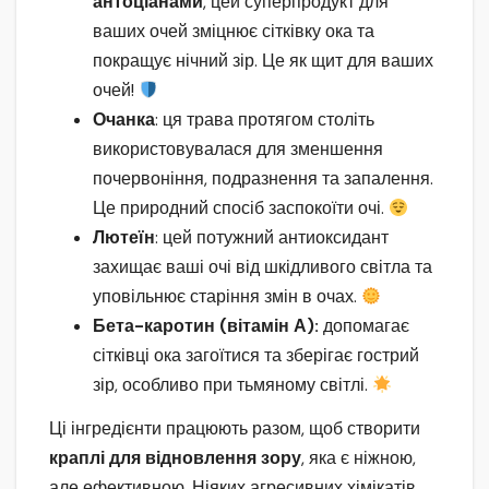
антоціанами
, цей суперпродукт для
ваших очей зміцнює сітківку ока та
покращує нічний зір. Це як щит для ваших
очей!
Очанка
: ця трава протягом століть
використовувалася для зменшення
почервоніння, подразнення та запалення.
Це природний спосіб заспокоїти очі.
Лютеїн
: цей потужний антиоксидант
захищає ваші очі від шкідливого світла та
уповільнює старіння змін в очах.
Бета-каротин (вітамін А):
допомагає
сітківці ока загоїтися та зберігає гострий
зір, особливо при тьмяному світлі.
Ці інгредієнти працюють разом, щоб створити
краплі для відновлення зору
, яка є ніжною,
але ефективною. Ніяких агресивних хімікатів,