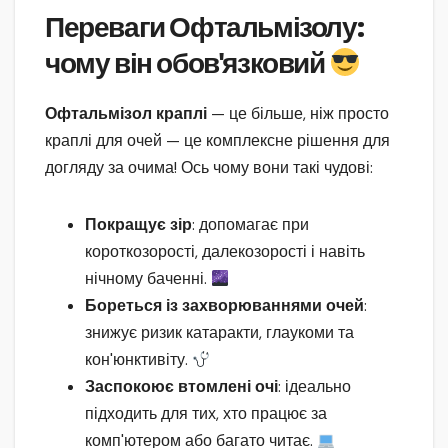
Переваги Офтальмізолу:
чому він обов'язковий
Офтальмізол краплі
— це більше, ніж просто
краплі для очей — це комплексне рішення для
догляду за очима! Ось чому вони такі чудові:
Покращує зір
: допомагає при
короткозорості, далекозорості і навіть
нічному баченні.
Бореться із захворюваннями очей
:
знижує ризик катаракти, глаукоми та
кон'юнктивіту.
Заспокоює втомлені очі
: ідеально
підходить для тих, хто працює за
комп'ютером або багато читає.