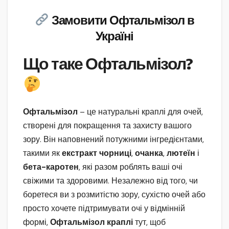
Замовити Офтальмізол в
Україні
Що таке Офтальмізол?
Офтальмізол
– це натуральні краплі для очей,
створені для покращення та захисту вашого
зору. Він наповнений потужними інгредієнтами,
такими як
екстракт чорниці
,
очанка
,
лютеїн
і
бета-каротен
, які разом роблять ваші очі
свіжими та здоровими. Незалежно від того, чи
боретеся ви з розмитістю зору, сухістю очей або
просто хочете підтримувати очі у відмінній
формі,
Офтальмізол краплі
тут, щоб