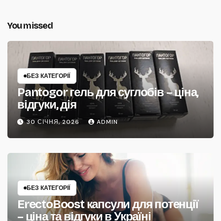
You missed
БЕЗ КАТЕГОРІЇ
Pantogor гель для суглобів – ціна,
відгуки, дія
30 СІЧНЯ, 2026
ADMIN
БЕЗ КАТЕГОРІЇ
ErectoBoost капсули для потенції
– ціна та відгуки в Україні