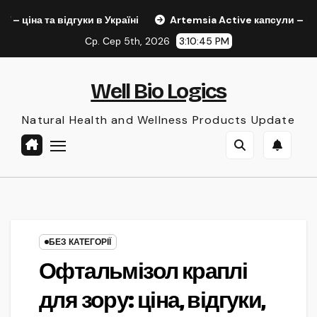
Skip
гуки в Україні
Artemsia Active капсули – натуральні капс
to
Ср. Сер 5th, 2026
3:10:47 PM
content
Well Bio Logics
Natural Health and Wellness Products Update
БЕЗ КАТЕГОРІЇ
Офтальмізол краплі
для зору: ціна, відгуки,