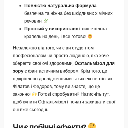
Повністю натуральна формула
:
безпечна та ніжна без шкідливих хімічних
речовин.
Простий у використанні
: лише кілька
крапель на день, і все готово!
Незалежно від того, чи є ви студентом,
професіоналом чи просто людиною, яка хоче
зберегти свої очі здоровими,
Офтальмізол для
зору
є фантастичним вибором. Крім того, це
підкріплено дослідженнями таких експертів, як
Філатов і Федоров, тому ви знаєте, що це
законно!
Готові спробувати? Натисніть тут,
щоб купити Офтальмізол і почати захищати свої
очі вже сьогодні.
Чи є побічні ефекти?