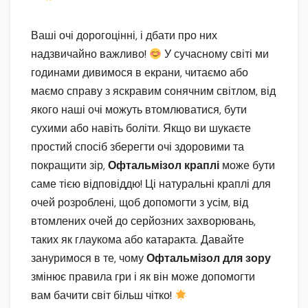
Ваші очі дорогоцінні, і дбати про них
надзвичайно важливо!
У сучасному світі ми
годинами дивимося в екрани, читаємо або
маємо справу з яскравим сонячним світлом, від
якого наші очі можуть втомлюватися, бути
сухими або навіть боліти. Якщо ви шукаєте
простий спосіб зберегти очі здоровими та
покращити зір,
Офтальмізол краплі
може бути
саме тією відповіддю! Ці натуральні краплі для
очей розроблені, щоб допомогти з усім, від
втомлених очей до серйозних захворювань,
таких як глаукома або катаракта. Давайте
зануримося в те, чому
Офтальмізол для зору
змінює правила гри і як він може допомогти
вам бачити світ більш чітко!