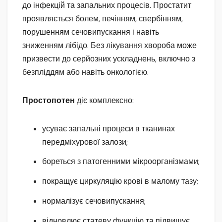
до інфекцій та запальних процесів. Простатит
проявляється болем, печінням, свербінням,
порушенням сечовипускання і навіть
зниженням лібідо. Без лікування хвороба може
призвести до серйозних ускладнень, включно з
безпліддям або навіть онкологією.
Простопотен
діє комплексно:
усуває запальні процеси в тканинах
передміхурової залози;
бореться з патогенними мікроорганізмами;
покращує циркуляцію крові в малому тазу;
нормалізує сечовипускання;
відновлює статеву функцію та підвищує