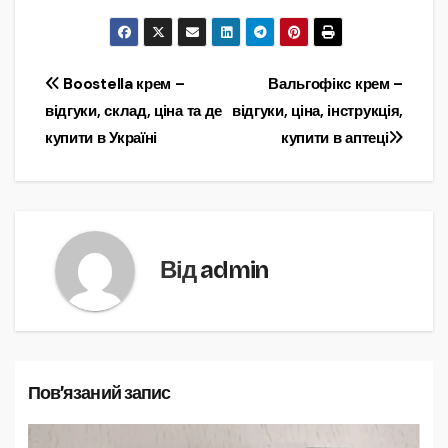
Навігація
Boostella крем –
Вальгофікс крем –
відгуки, склад, ціна та де
відгуки, ціна, інструкція,
записів
купити в Україні
купити в аптеці
Від
admin
Пов’язаний запис