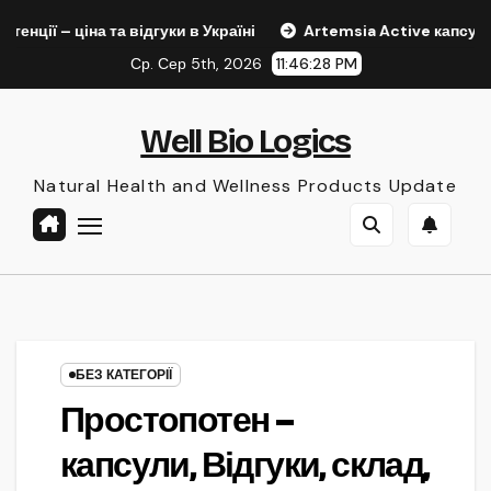
Skip
а та відгуки в Україні
Artemsia Active капсули – натураль
to
Ср. Сер 5th, 2026
11:46:29 PM
content
Well Bio Logics
Natural Health and Wellness Products Update
БЕЗ КАТЕГОРІЇ
Простопотен –
капсули, Відгуки, склад,