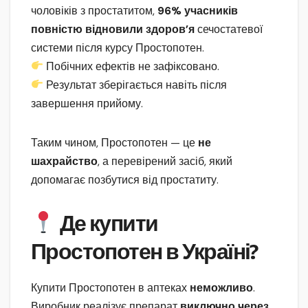
чоловіків з простатитом,
96% учасників
повністю відновили здоров’я
сечостатевої
системи після курсу Простопотен.
Побічних ефектів не зафіксовано.
Результат зберігається навіть після
завершення прийому.
Таким чином, Простопотен — це
не
шахрайство
, а перевірений засіб, який
допомагає позбутися від простатиту.
Де купити
Простопотен в Україні?
Купити Простопотен в аптеках
неможливо
.
Виробник реалізує препарат
виключно через