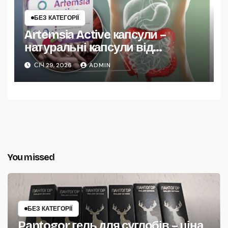
БЕЗ КАТЕГОРІЇ
Artemsia Active капсули –
натуральні капсули від
паразитів
СІЧ 29, 2026
ADMIN
You missed
БЕЗ КАТЕГОРІЇ
Pantogor гель для суглобів – ціна,