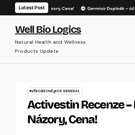
Přejít
Latest Post
zhubnout, Názory, Cena!
Germivir Doplněk – účinný způs
na
obsah
Well Bio Logics
Natural Health and Wellness
Products Update
VŠEOBECNÉ@CS GENERAL
Activestin Recenze 
Názory, Cena!