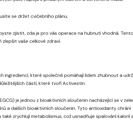
usíte se držet cvičebního plánu.
yste zjistit, zda je pro vás operace na hubnutí vhodná. Tent
lepšit vaše celkové zdraví.
ích ingrediencí, které společně pomáhají lidem zhubnout a udr
ůležitějších částí, které tvoří Activestin:
(EGCG) je jednou z bioaktivních sloučenin nacházející se v zel
ínů a dalších bioaktivních sloučenin. Tyto antioxidanty chrání
také zrychlují metabolismus, což usnadňuje spalování kalorií 