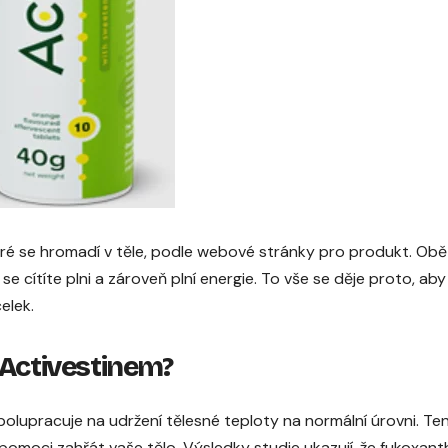
eré se hromadí v těle, podle webové stránky pro produkt. Obě
e cítíte plni a zároveň plní energie. To vše se děje proto, aby
elek.
 Activestinem?
spolupracuje na udržení tělesné teploty na normální úrovni. Te
pomoci zahřát vaše tělo. Výsledky studie ukazují, že fukoxant