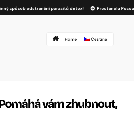
ob odstranění parazitů detox!
Prostanolu Posouzení – práš
Home
Čeština
– Pomáhá vám zhubnout,