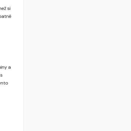
ež si
špatné
niny a
 s
ento