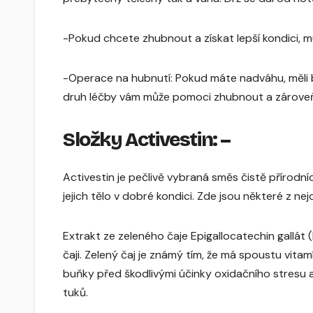
-Pokud chcete zhubnout a získat lepší kondici, m
-Operace na hubnutí: Pokud máte nadváhu, měli b
druh léčby vám může pomoci zhubnout a zároveň z
Složky Activestin: –
Activestin je pečlivě vybraná směs čistě přírodn
jejich tělo v dobré kondici. Zde jsou některé z nejd
Extrakt ze zeleného čaje Epigallocatechin gallát 
čaji. Zelený čaj je známý tím, že má spoustu vitam
buňky před škodlivými účinky oxidačního stresu a 
tuků.