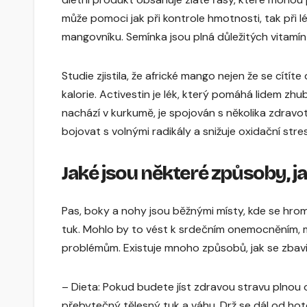
může pomoci jak při kontrole hmotnosti, tak při l
mangovníku. Semínka jsou plná důležitých vitam
Studie zjistila, že africké mango nejen že se cítíte 
kalorie. Activestin je lék, který pomáhá lidem zh
nachází v kurkumě, je spojován s několika zdravo
bojovat s volnými radikály a snižuje oxidační stres
Jaké jsou některé způsoby, ja
Pas, boky a nohy jsou běžnými místy, kde se hr
tuk. Mohlo by to vést k srdečním onemocněním, m
problémům. Existuje mnoho způsobů, jak se zbavit 
– Dieta: Pokud budete jíst zdravou stravu plnou 
přebytečný tělesný tuk a váhu. Drž se dál od ho