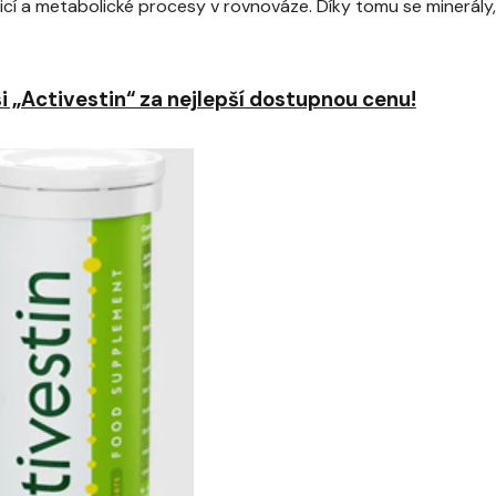
í a metabolické procesy v rovnováze. Díky tomu se minerály,
i „Activestin“ za nejlepší dostupnou cenu!