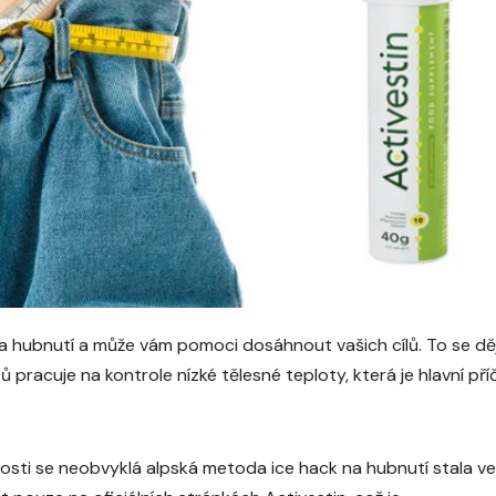
 hubnutí a může vám pomoci dosáhnout vašich cílů. To se dě
 pracuje na kontrole nízké tělesné teploty, která je hlavní pří
sti se neobvyklá alpská metoda ice hack na hubnutí stala ve