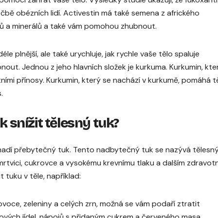
éčbě obézních lidí. Activestin má také semena z afrického
ínů a minerálů a také vám pomohou zhubnout.
déle plnější, ale také urychluje, jak rychle vaše tělo spaluje
ubnout. Jednou z jeho hlavních složek je kurkuma. Kurkumin, kte
tními přínosy. Kurkumin, který se nachází v kurkumě, pomáhá t
.
k snížit tělesný tuk?
omadí přebytečný tuk. Tento nadbytečný tuk se nazývá tělesn
rtvici, cukrovce a vysokému krevnímu tlaku a dalším zdravot
tuku v těle, například:
ovoce, zeleniny a celých zrn, možná se vám podaří ztratit
tových jídel, nápojů s přidaným cukrem a červeného masa.