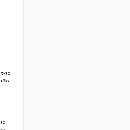
 tyto
 tělo
nto
hin