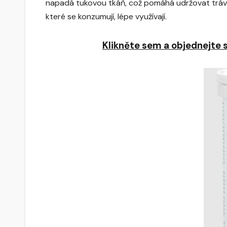
napadá tukovou tkáň, což pomáhá udržovat trávic
které se konzumují, lépe využívají.
Klikněte sem a objednejte s