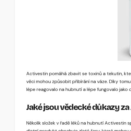
Activestin pomáhá zbavit se toxinů a tekutin, kt
věci mohou způsobit přibírání na váze. Díky tomu s
lépe reagovalo na hubnutí a lépe fungovalo jako c
Jaké jsou vědecké důkazy za
Několik složek v řadě léků na hubnutí Activestin 
dietní produkt obsahuje zlaté řasy, které mohou 