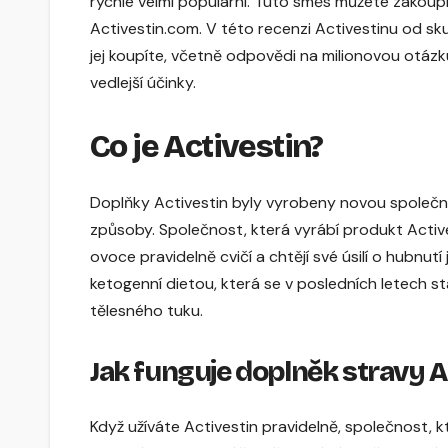
rychle velmi populární. Tuto směs můžete zakoupit
Activestin.com. V této recenzi Activestinu od s
jej koupíte, včetně odpovědi na milionovou otázku
vedlejší účinky.
Co je Activestin?
Doplňky Activestin byly vyrobeny novou společn
způsoby. Společnost, která vyrábí produkt Activestin
ovoce pravidelně cvičí a chtějí své úsilí o hubnut
ketogenní dietou, která se v posledních letech st
tělesného tuku.
Jak funguje doplněk stravy A
Když užíváte Activestin pravidelně, společnost, kter