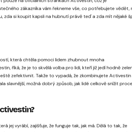
 pouze na oficiálních stránkách Activestin, což je
kutečného zákazníka vám řekneme vše, co potřebujete vědět, n
, zda si koupit kapsli na hubnutí právě teď a zda mít nějaké 
ostí, která chtěla pomoci lidem zhubnout mnoha
, říká, že je to skvělá volba pro lidi, kteří již jedí hodně zele
í ještě zefektivnit. Takže to vypadá, že zkombinujete Activestin
ala slavnější, možná dobrý způsob, jak lidé celkově snížit proc
ctivestin?
á jej vyrábí, zajišťuje, že funguje tak, jak má. Dělá to tak, že