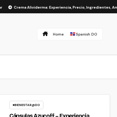
Crema Alividerma: Experiencia, Precio, Ingredientes, Ama
Home
Spanish DO
BIENESTAR@DO
Cápsulas Azucoff – Experiencia,