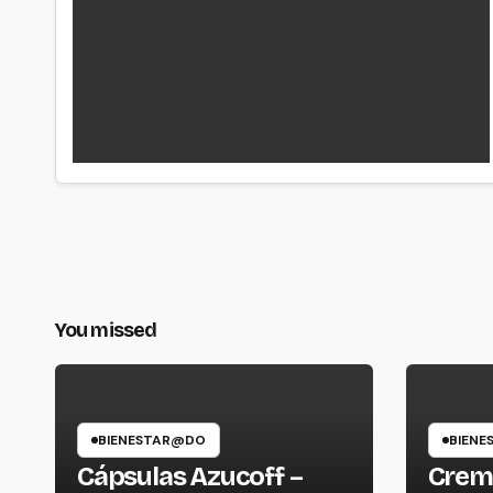
You missed
BIENESTAR@DO
BIEN
Cápsulas Azucoff –
Crema