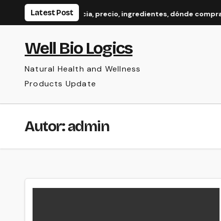
Skip
Latest Post
s Azucoff – Experiencia, precio, ingredientes, dónde comprar
to
content
Well Bio Logics
Natural Health and Wellness
Products Update
Autor:
admin