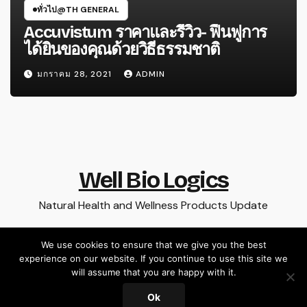
ทั่วไป@TH GENERAL
Accuvistum ราคาและรีวิว- ฟื้นฟูการ
ได้ยินของคุณด้วยวิธีธรรมชาติ
มกราคม 28, 2021
ADMIN
Well Bio Logics
Natural Health and Wellness Products Update
We use cookies to ensure that we give you the best
experience on our website. If you continue to use this site we
Proudly powered by WordPress
|
Theme: Newsup by
Themeansar
.
will assume that you are happy with it.
Ok
Home