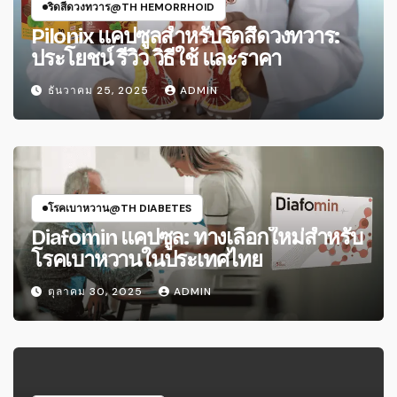
ริดสีดวงทวาร@TH HEMORRHOID
Pilonix แคปซูลสำหรับริดสีดวงทวาร:
ประโยชน์ รีวิว วิธีใช้ และราคา
ธันวาคม 25, 2025
ADMIN
โรคเบาหวาน@TH DIABETES
Diafomin แคปซูล: ทางเลือกใหม่สําหรับ
โรคเบาหวานในประเทศไทย
ตุลาคม 30, 2025
ADMIN