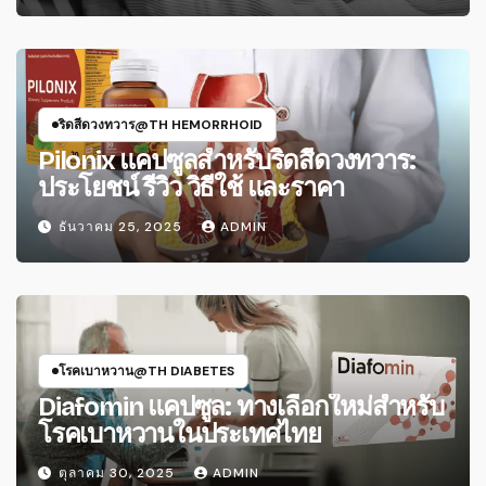
ริดสีดวงทวาร@TH HEMORRHOID
Pilonix แคปซูลสำหรับริดสีดวงทวาร:
ประโยชน์ รีวิว วิธีใช้ และราคา
ธันวาคม 25, 2025
ADMIN
โรคเบาหวาน@TH DIABETES
Diafomin แคปซูล: ทางเลือกใหม่สําหรับ
โรคเบาหวานในประเทศไทย
ตุลาคม 30, 2025
ADMIN