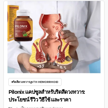
ริดสีดวงทวาร@TH HEMORRHOID
Pilonix แคปซูลสำหรับริดสีดวงทวาร:
ประโยชน์ รีวิว วิธีใช้ และราคา