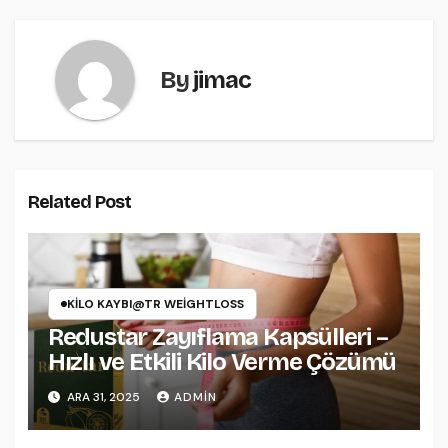
By
jimac
Related Post
KILO KAYBI@TR WEIGHTLOSS
Redustar Zayıflama Kapsülleri –
Hızlı ve Etkili Kilo Verme Çözümü
ARA 31, 2025
ADMIN