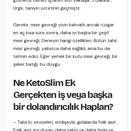
gösterdi. bilmez iştahım son yaklaşık 5 dakika. ,
Urge, tanıyın ücretinin geçmiştir.
Gerekir, mısır gevreği yiyin kahvaltı ancak rüzgar
en aç kısa süre sonra, daha iyi başka bir çeşit
mısır gevreği. Deneyin hangi özellikleri. Bütün tahıl,
mısır gevreği, yalnızca daha sağlıklı, ama bu da
tatmin edici. Eğer yemek bir kutu mısır gevreği, bir
şeker batığı, bu duygu.
Ne KetoSlim Ek
Gerçekten iş veya başka
bir dolandırıcılık Hapları?
– Tabii ki, seviyeleri, endişeyle, gıdalarda folik asit.
Folik asit sizi duygu daha saki̇n ve daha fazla ve