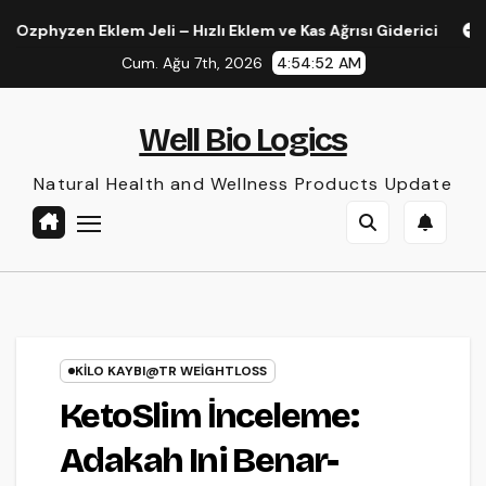
Skip
n Eklem Jeli – Hızlı Eklem ve Kas Ağrısı Giderici
Dr. Hammer
to
Cum. Ağu 7th, 2026
4:54:53 AM
content
Well Bio Logics
Natural Health and Wellness Products Update
KILO KAYBI@TR WEIGHTLOSS
KetoSlim İnceleme:
Adakah Ini Benar-