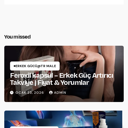
You missed
ERKEK GÜCÜ@TR MALE
Feroxil kapsül – Erkek Güç Artırıcı
Takviye | Fiyat & Yorumlar
OCAK 23, 2026
ADMIN