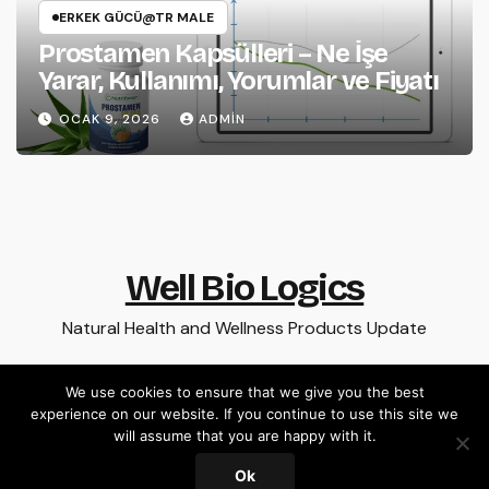
ERKEK GÜCÜ@TR MALE
Prostamen Kapsülleri – Ne İşe
Yarar, Kullanımı, Yorumlar ve Fiyatı
OCAK 9, 2026
ADMIN
Well Bio Logics
Natural Health and Wellness Products Update
We use cookies to ensure that we give you the best
experience on our website. If you continue to use this site we
Proudly powered by WordPress
|
Theme: Newsup by
Themeansar
.
will assume that you are happy with it.
Ok
Home