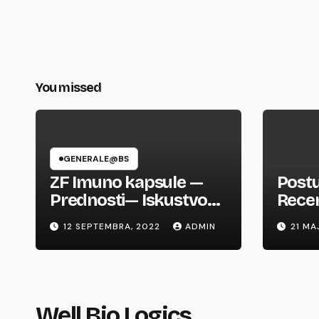
You missed
GENERALE@BS
ZF Imuno kapsule —
Postu
Prednosti— Iskustvo—
Recenz
Cijena— Pregledajte i
prev
12 SEPTEMBRA, 2022
ADMIN
21 MA
kupite
Well Bio Logics