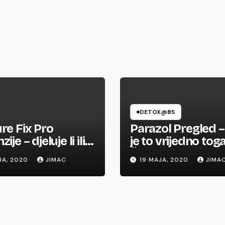
DETOX@BS
re Fix Pro
Parazol Pregled – 
ije – djeluje li ili
je to vrijedno tog
ara?
Šokantna tajna
JA, 2020
JIMAC
19 MAJA, 2020
JIMA
izložena!