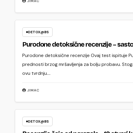
JIMAC
DETOX@BS
Purodone detoksične rec
Purodone detoksične recenzije Ovaj test ispituje 
prednosti brzog mršavljenja za bolju probavu. Stog
ovu tvrdnju.…
JIMAC
DETOX@BS