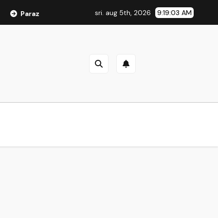
sri. aug 5th, 2026
9:19:03 AM
Parazol Pregled – da li je to vrijedno toga? Šokantna tajna izlo