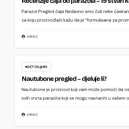
Recenzije čaja od parazola – 19 stvari 
Parazol Pregled čaja Nedavno smo čuli neke ćaskanj
za koju proizvođači kažu da je “formulisana za pro
JIMAC
DETOX@BS
Nautubone pregled – djeluje li?
Nautubone je proizvod koji vam može pomoći da osta
svih vrsta parazita koji se mogu nastaniti u vašem o
JIMAC