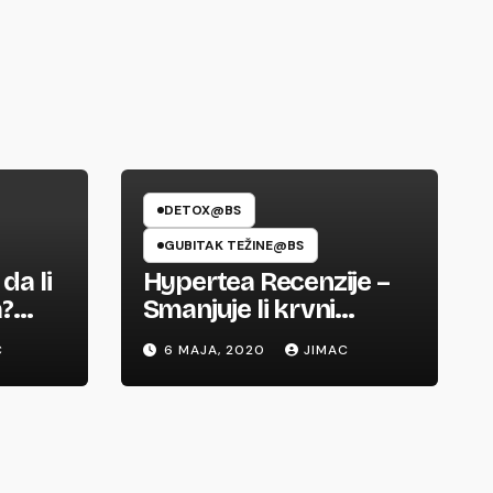
DETOX@BS
GUBITAK TEŽINE@BS
da li
Hypertea Recenzije –
a?
Smanjuje li krvni
pritisak ili prevare?
C
6 MAJA, 2020
JIMAC