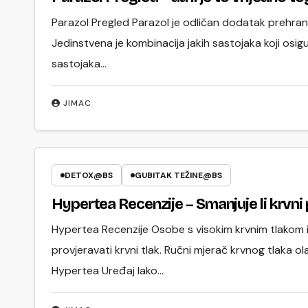
Parazol Pregled Parazol je odličan dodatak prehrani k
Jedinstvena je kombinacija jakih sastojaka koji osig
sastojaka…
JIMAC
DETOX@BS
GUBITAK TEŽINE@BS
Hypertea Recenzije – Smanjuje li krvni p
Hypertea Recenzije Osobe s visokim krvnim tlakom il
provjeravati krvni tlak. Ručni mjerač krvnog tlaka o
Hypertea Uređaj lako…