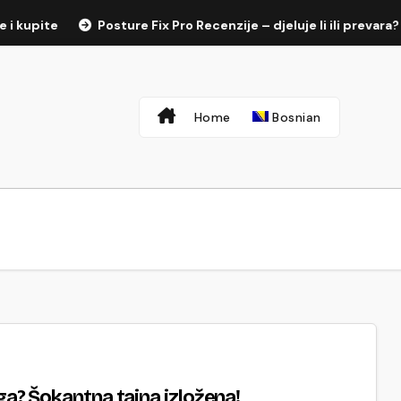
upite
Posture Fix Pro Recenzije – djeluje li ili prevara?
Home
Bosnian
oga? Šokantna tajna izložena!