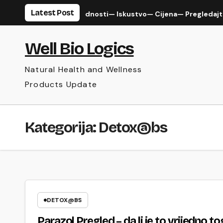
Skip
Latest Post
Imuno kapsule —Prednosti— Iskustvo— Cijena— Pregledajte i k
to
content
Well Bio Logics
Natural Health and Wellness
Products Update
Kategorija:
Detox@bs
DETOX@BS
Parazol Pregled – da li je to vrijedno t