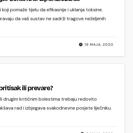
oji pomaže tijelu da efikasnije i uklanja toksine.
uravaju da vaš sustav ne sadrži tragove neželjenih
19 MAJA, 2020
ritisak ili prevare?
i drugim kritičnim bolestima trebaju redovito
lakšava rad i izbjegava svakodnevne posjete liječniku.