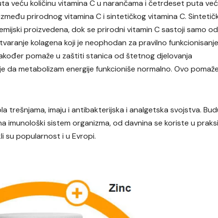
puta veću količinu vitamina C u narančama i četrdeset puta ve
 između prirodnog vitamina C i sintetičkog vitamina C. Sintetičk
hemijski proizvedena, dok se prirodni vitamin C sastoji samo od
tvaranje kolagena koji je neophodan za pravilno funkcionisanj
 također pomaže u zaštiti stanica od štetnog djelovanja
je da metabolizam energije funkcioniše normalno. Ovo pomaže
la trešnjama, imaju i antibakterijska i analgetska svojstva. Bud
na imunološki sistem organizma, od davnina se koriste u praks
li su popularnost i u Evropi.