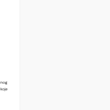
crnog
 koje