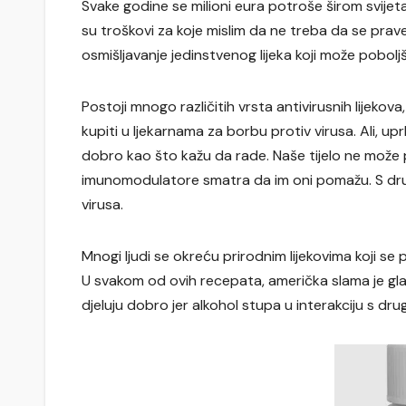
Svake godine se milioni eura potroše širom svijeta
su troškovi za koje mislim da ne treba da se prave.
osmišljavanje jedinstvenog lijeka koji može pobolj
Postoji mnogo različitih vrsta antivirusnih lijekov
kupiti u ljekarnama za borbu protiv virusa. Ali, u
dobro kao što kažu da rade. Naše tijelo ne može pri
imunomodulatore smatra da im oni pomažu. S druge
virusa.
Mnogi ljudi se okreću prirodnim lijekovima koji se 
U svakom od ovih recepata, američka slama je glavn
djeluju dobro jer alkohol stupa u interakciju s dr