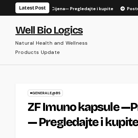
Skip
Latest Post
i— Iskustvo— Cijena— Pregledajte i kupite
Posture Fix Pro
to
content
Well Bio Logics
Natural Health and Wellness
Products Update
GENERALE@BS
ZF Imuno kapsule —P
— Pregledajte i kupit