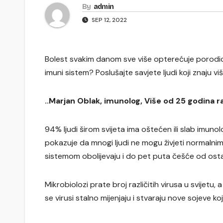
By
admin
SEP 12, 2022
Bolest svakim danom sve više opterećuje porodicu.
imuni sistem? Poslušajte savjete ljudi koji znaju vi
..Marjan Oblak, imunolog, Više od 25 godina r
94% ljudi širom svijeta ima oštećen ili slab imuno
pokazuje da mnogi ljudi ne mogu živjeti normalnim
sistemom obolijevaju i do pet puta češće od ostali
Mikrobiolozi prate broj različitih virusa u svijetu
se virusi stalno mijenjaju i stvaraju nove sojeve koji