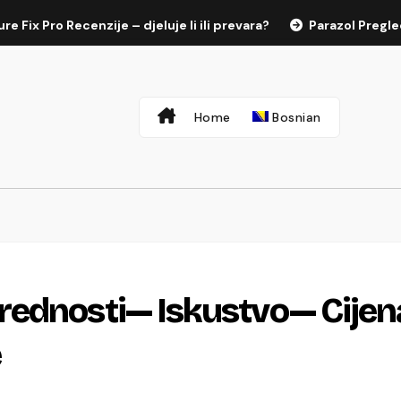
 Recenzije – djeluje li ili prevara?
Parazol Pregled – da li 
Home
Bosnian
rednosti— Iskustvo— Cijen
e