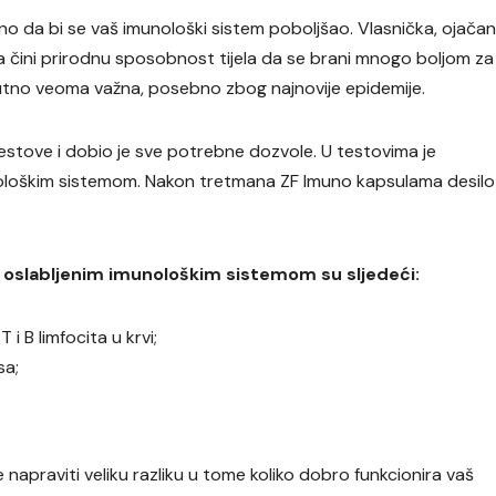
 da bi se vaš imunološki sistem poboljšao. Vlasnička, ojača
 čini prirodnu sposobnost tijela da se brani mnogo boljom za
utno veoma važna, posebno zbog najnovije epidemije.
estove i dobio je sve potrebne dozvole. U testovima je
loškim sistemom. Nakon tretmana ZF Imuno kapsulama desilo 
 oslabljenim imunološkim sistemom su sljedeći:
i B limfocita u krvi;
sa;
apraviti veliku razliku u tome koliko dobro funkcionira vaš