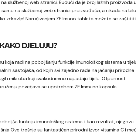
na službenoj web stranici. Budući da je broj lažnih proizvoda 
samo na službenoj web stranici proizvođača, a nikada na bilo
čko zdravlje! Naručivanjem ZF Imuno tableta možete se zaštitit
 KAKO DJELUJU?
u koja radi na poboljšanju funkcije imunološkog sistema u tijel
alnih sastojaka, od kojih svi zajedno rade na jačanju prirodne
drugih mikroba koji svakodnevno napadaju tijelo. Otpornost
okruženju povećava se upotrebom ZF Immuno kapsula.
oboljša funkciju imunološkog sistema i, kao rezultat, njegovu
šnja Ove trešnje su fantastičan prirodni izvor vitamina C i me