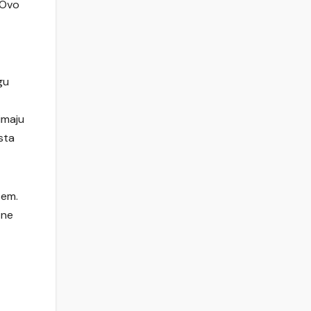
 Ovo
gu
zimaju
sta
tem.
 ne