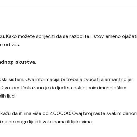
 Kako možete spriječiti da se razbolite i istovremeno ojačati
še od vas.
adnog iskustva.
loški sistem. Ova informacija bi trebala zvučati alarmantno jer
 životom. Dokazano je da ljudi sa oslabljenim imunološkim
h ljudi.
, a kažu da ih ima više od 400.000. Ovaj broj raste svakim danom
 se ne mogu liječiti vakcinama ili lijekovima.