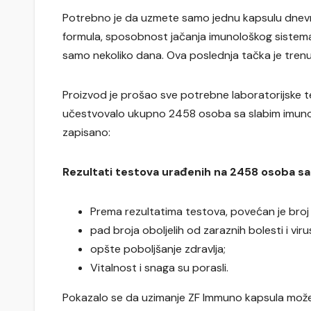
Potrebno je da uzmete samo jednu kapsulu dnevno
formula, sposobnost jačanja imunološkog sistema
samo nekoliko dana. Ova poslednja tačka je tren
Proizvod je prošao sve potrebne laboratorijske t
učestvovalo ukupno 2458 osoba sa slabim imuno
zapisano:
Rezultati testova urađenih na 2458 osoba sa
Prema rezultatima testova, povećan je broj T 
pad broja oboljelih od zaraznih bolesti i viru
opšte poboljšanje zdravlja;
Vitalnost i snaga su porasli.
Pokazalo se da uzimanje ZF Immuno kapsula može n