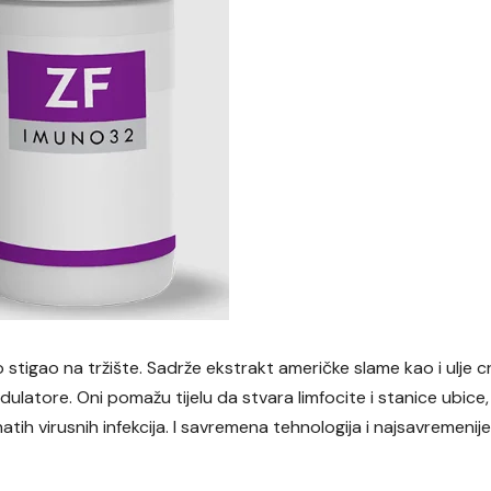
o stigao na tržište. Sadrže ekstrakt američke slame kao i ulje 
dulatore. Oni pomažu tijelu da stvara limfocite i stanice ubice,
tih virusnih infekcija. I savremena tehnologija i najsavremenije