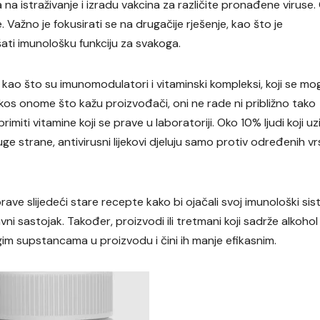
 na istraživanje i izradu vakcina za različite pronađene viruse.
 Važno je fokusirati se na drugačije rješenje, kao što je
šati imunološku funkciju za svakoga.
a, kao što su imunomodulatori i vitaminski kompleksi, koji se mo
prkos onome što kažu proizvođači, oni ne rade ni približno tako
miti vitamine koji se prave u laboratoriji. Oko 10% ljudi koji u
 strane, antivirusni lijekovi djeluju samo protiv određenih vr
prave slijedeći stare recepte kako bi ojačali svoj imunološki sis
i sastojak. Također, proizvodi ili tretmani koji sadrže alkohol
ugim supstancama u proizvodu i čini ih manje efikasnim.