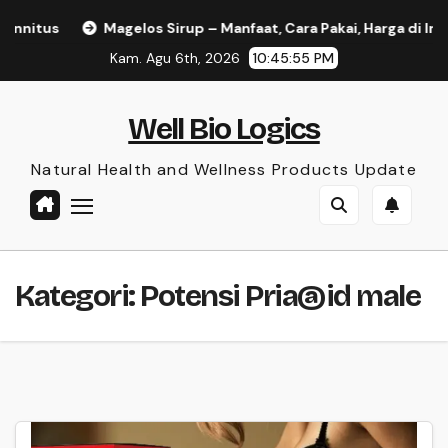
Skip
itus
Magelos Sirup – Manfaat, Cara Pakai, Harga di Indones
to
Kam. Agu 6th, 2026
10:45:55 PM
content
Well Bio Logics
Natural Health and Wellness Products Update
Kategori:
Potensi Pria@id male