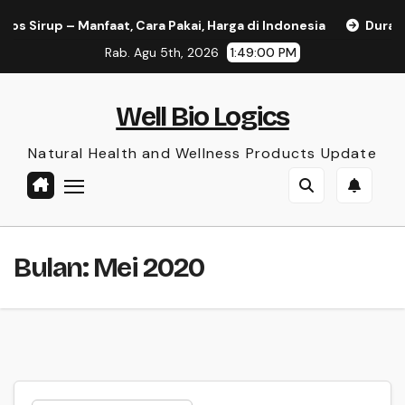
Skip
irup – Manfaat, Cara Pakai, Harga di Indonesia
Duramen Kap
to
Rab. Agu 5th, 2026
1:49:00 PM
content
Well Bio Logics
Natural Health and Wellness Products Update
Bulan:
Mei 2020