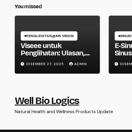
You missed
PENGLIHATAN@MS VISION
SINUSI
Viseee untuk
E-Sin
Penglihatan: Ulasan,
Sinus
Kelebihan, Harga di
Cara
DISEMBER 27, 2025
ADMIN
DISEM
Malaysia
Ulas
Well Bio Logics
Natural Health and Wellness Products Update