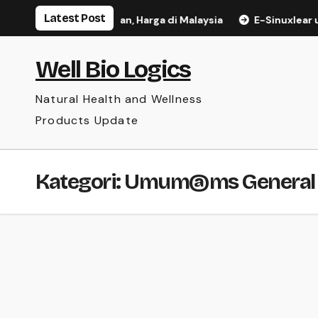
Skip
Latest Post
hatan: Ulasan, Kelebihan, Harga di Malaysia
E-Sinuxlear un
to
content
Well Bio Logics
Natural Health and Wellness
Products Update
Kategori:
Umum@ms General