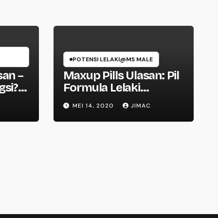
POTENSI LELAKI@MS MALE
san –
Maxup Pills Ulasan: Pil
gsi?
Formula Lelaki
Lanjutan, Tanpa Kesan
MEI 14, 2020
JIMAC
Sampingan & Bebas
Penipuan!