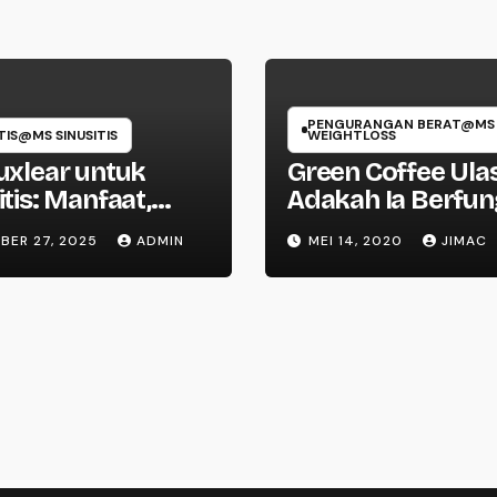
PENGURANGAN BERAT@MS
TIS@MS SINUSITIS
WEIGHTLOSS
uxlear untuk
Green Coffee Ula
itis: Manfaat,
Adakah Ia Berfun
 Penggunaan,
(Kebenaran)
BER 27, 2025
ADMIN
MEI 14, 2020
JIMAC
an