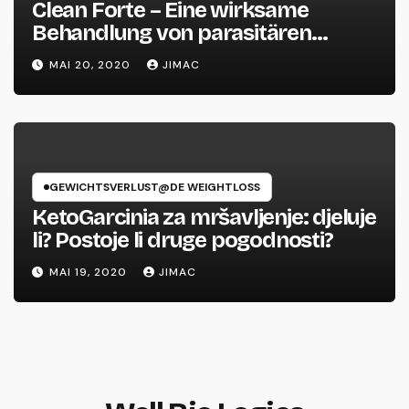
Clean Forte – Eine wirksame
Behandlung von parasitären
Infektionen in Menschen
MAI 20, 2020
JIMAC
GEWICHTSVERLUST@DE WEIGHTLOSS
KetoGarcinia za mršavljenje: djeluje
li? Postoje li druge pogodnosti?
MAI 19, 2020
JIMAC