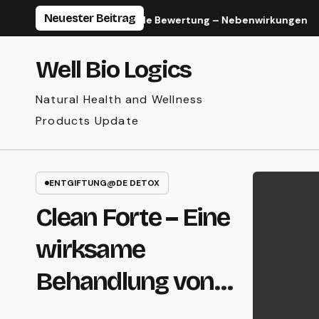
Zum
Neuester Beitrag
ännliche Verbesserung Pille Bewertung – Nebenwirkungen
Inhalt
springen
Well Bio Logics
Natural Health and Wellness
Products Update
ENTGIFTUNG@DE DETOX
Clean Forte – Eine
wirksame
Behandlung von
parasitären