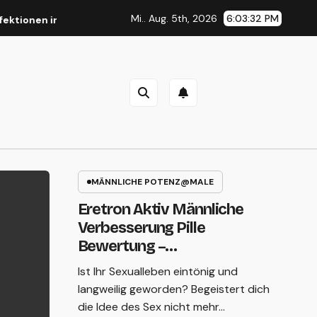
Mi.. Aug. 5th, 2026
6:03:32 PM
ktionen in Menschen
KetoGarcinia za mršavljenje: djeluje l
GEWICHTSVERLUST@DE WEIGHTLOSS
MÄNNLICHE POTENZ@MALE
Eretron Aktiv Männliche
KetoGarcinia za
Verbesserung Pille
mršavljenje: djeluje
Bewertung –
Nebenwirkungen
Ist Ihr Sexualleben eintönig und
li? Postoje li druge
langweilig geworden? Begeistert dich
pogodnosti?
die Idee des Sex nicht mehr…