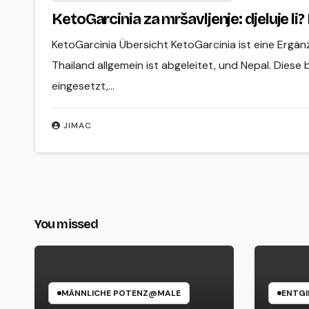
KetoGarcinia za mršavljenje: djeluje li
KetoGarcinia Übersicht KetoGarcinia ist eine Ergänzu
Thailand allgemein ist abgeleitet, und Nepal. Diese
eingesetzt,…
JIMAC
You missed
MÄNNLICHE POTENZ@MALE
ENTG