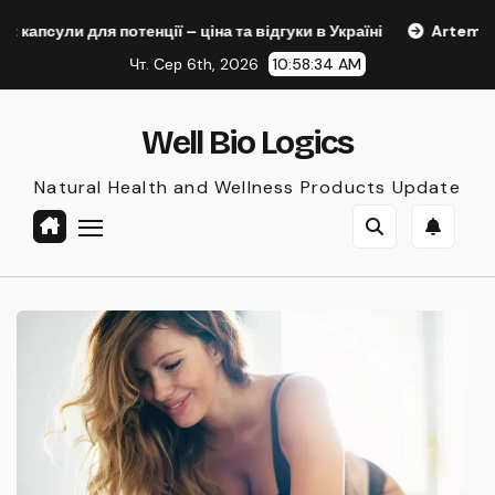
Skip
енції – ціна та відгуки в Україні
Artemsia Active капсули 
to
Чт. Сер 6th, 2026
10:58:36 AM
content
Well Bio Logics
Natural Health and Wellness Products Update