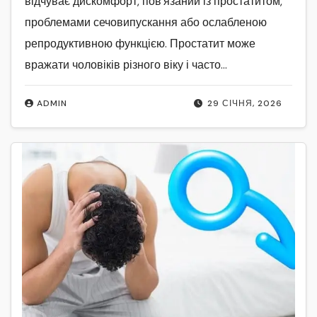
відчуває дискомфорт, пов'язаний із простатитом,
проблемами сечовипускання або ослабленою
репродуктивною функцією. Простатит може
вражати чоловіків різного віку і часто…
ADMIN
29 СІЧНЯ, 2026