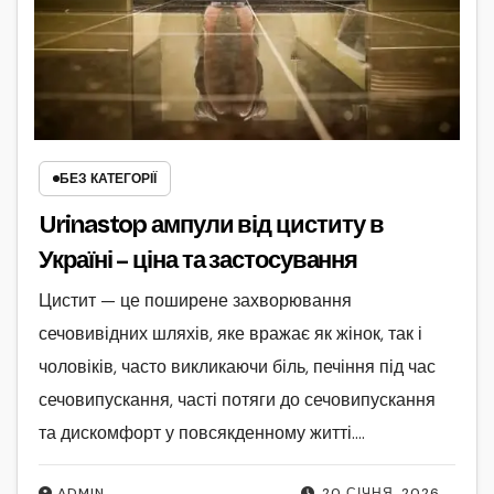
БЕЗ КАТЕГОРІЇ
Urinastop ампули від циститу в
Україні – ціна та застосування
Цистит — це поширене захворювання
сечовивідних шляхів, яке вражає як жінок, так і
чоловіків, часто викликаючи біль, печіння під час
сечовипускання, часті потяги до сечовипускання
та дискомфорт у повсякденному житті.…
ADMIN
20 СІЧНЯ, 2026