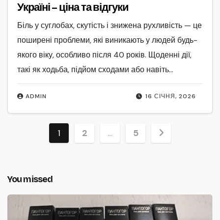
Україні – ціна та відгуки
Біль у суглобах, скутість і знижена рухливість — це
поширені проблеми, які виникають у людей будь-
якого віку, особливо після 40 років. Щоденні дії,
такі як ходьба, підйом сходами або навіть…
ADMIN
16 СІЧНЯ, 2026
Пагінація
1
2
…
5
записів
You missed