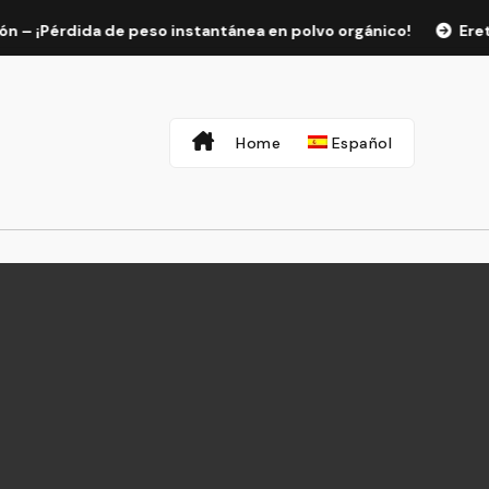
érdida de peso instantánea en polvo orgánico!
Eretron ak
Home
Español