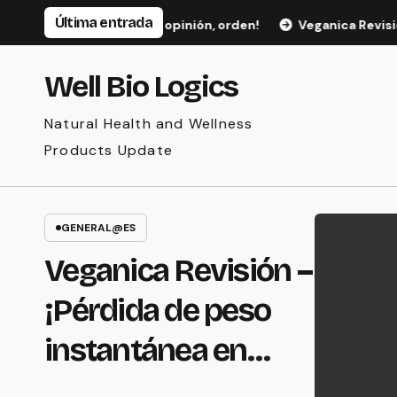
Saltar
Última entrada
n las articulaciones, opinión, orden!
Veganica Revisión – ¡P
al
contenido
Well Bio Logics
Natural Health and Wellness
Products Update
GENERAL@ES
Veganica Revisión –
¡Pérdida de peso
instantánea en
polvo orgánico!