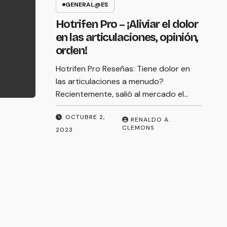
En el mundo acelerado de hoy, mantener
GENERAL@ES
Opiniones, costo de
un estilo de vida saludable es crucial para
Hotrifen Pro – ¡Aliviar el dolor
el bienestar general. Un aspecto de la
compra
en las articulaciones, opinión,
salud de un…
orden!
Hotrifen Pro Reseñas: Tiene dolor en
JUNIO 11, 2023
ADMIN
las articulaciones a menudo?
Recientemente, salió al mercado el…
OCTUBRE 2,
RENALDO A.
CLEMONS
2023