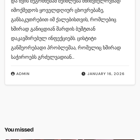
და წვის შეგრძნებამ შეიძლება მნიშვნელოვნად
იმოქმედოს ყოველდღიურ ცხოვრებაზე,
განსაკუთრებით იმ ქალებისთვის, რომლებიც
ხშირად განიცდიან შარდის ბუშტთან
დაკავშირებულ ინფექციებს. ცისტიტი
განმეორებადი პრობლემაა, რომელიც ხშირად
საჭიროებს გრძელვადიან…
ADMIN
JANUARY 16, 2026
You missed