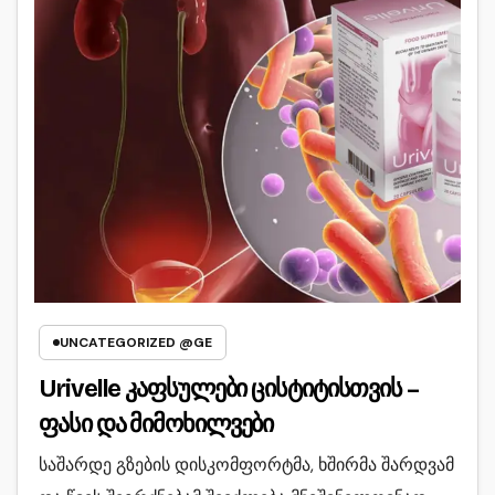
UNCATEGORIZED @GE
Urivelle კაფსულები ცისტიტისთვის –
ფასი და მიმოხილვები
საშარდე გზების დისკომფორტმა, ხშირმა შარდვამ