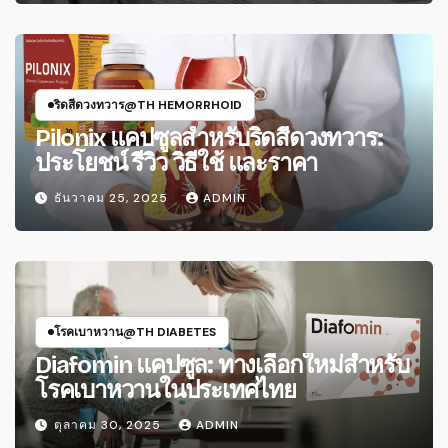
ริดสีดวงทวาร@TH HEMORRHOID
Pilonix แคปซูลสำหรับริดสีดวงทวาร:
ประโยชน์ รีวิว วิธีใช้ และราคา
ธันวาคม 25, 2025
ADMIN
โรคเบาหวาน@TH DIABETES
Diafomin แคปซูล: ทางเลือกใหม่สําหรับ
โรคเบาหวานในประเทศไทย
ตุลาคม 30, 2025
ADMIN