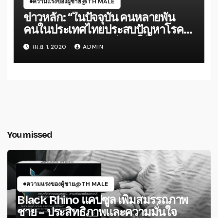
ความแรงของผู้ชาย@TH MALE
ข่าวหลัก: “ในปัจจุบัน คนหลายพัน
คนในประเทศไทยประสบปัญหาโรค
ต่อมลูกหมาก และ เสียค่าใช้จ่ายอย่าง
เม.ย. 1, 2020
ADMIN
หนัก จะมีวิธีไหนที่จะช่วยประหยัดเงิน
ในกระเป๋าได้ไหม”
You missed
ความแรงของผู้ชาย@TH MALE
Black Rhino แคปซูล เพิ่มสมรรถภาพ
ชาย – ประสิทธิภาพและความมั่นใจ