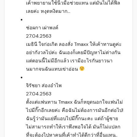
เค้าพยายามใช้นิ้วมือช่วยแทน แต่มันไม่ได้ฟีล
เลยค่ะ หงุดหงิดมาก…
ช่อผกา เผ่าพงค์
27.04.2563
เมธินี ใจก่อเกิด ลองสั่ง Tmaxx ให้เค้าทานดูค่ะ
อย่ากังวลไปค่ะ ฉันเองก็เคยมีปัญหาไม่ต่างกัน
แต่ตอนนี้ไม่มีอีกแล้ว เรามีอะไรกันยาวนา
นมากจนฉันแทบเข่าอ่อน
จิรัชยา ส่องอำไพ
27.04.2563
ตั้งแต่แฟนทาน Tmaxx ฉันก็หยุดนอกใจแฟนไม่
ไปมีกิ๊กอีกเลยค่ะ คือฉันไม่ต้องการมันอีกต่อไป!
ฉันรู้ว่ามันแย่ที่แอบไปมีกิ๊กนะคะ แต่ถ้าผู้ชาย
ไม่สามารถทำให้เราพึงพอใจได้ มันก็ไม่แปลก
ที่จะต้องไปหาคนที่เค้าทำได้ดีกว่าที่อื่นแทน..