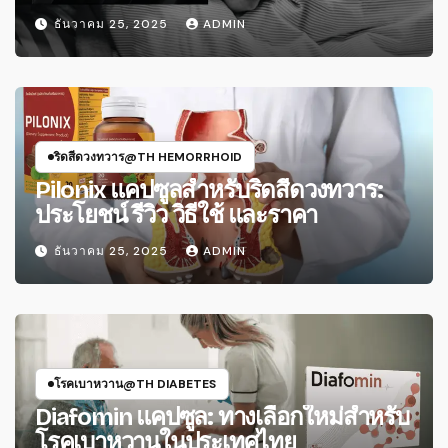
ธันวาคม 25, 2025
ADMIN
ริดสีดวงทวาร@TH HEMORRHOID
Pilonix แคปซูลสำหรับริดสีดวงทวาร:
ประโยชน์ รีวิว วิธีใช้ และราคา
ธันวาคม 25, 2025
ADMIN
โรคเบาหวาน@TH DIABETES
Diafomin แคปซูล: ทางเลือกใหม่สําหรับ
โรคเบาหวานในประเทศไทย