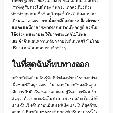
ไม่ต้องพูดถึงว่าจะลงเอยยังไง ทันทีที่กินมือเย็นเสร็จ
เราทั่งคู่รีบตรงไปที่ห้อง ฉันกระโดดลงเตียงด้วย
ท่วงท่าสุดแสนเซ็กซี่ อยู่ในชุดชั้นใน มีเพียงแค่แสง
เทียนและสองเรา
จากนั้นสามีก็คล่อยๆเปลื้องผ้าของ
ตัวเอง แต่น้องชายเขายังอ่อนปวกเปียกอยู่ดี ช่วยไม่
ได้จริงๆ พยายามจะใช้ปากช่วยแต่ก็ไม่ได้ผล
เลย
ค่ำคืนแสนหวานกลับกลายไปคืนน่าเศร้าไปโดย
ปริยาย สามีฉันสอบตกแล้วจริงๆ…
ในที่สุดฉันก็พบทางออก
หลังกลับถึงบ้าน ฉันรู้ทันทีว่าต้องทำอะไรบางอย่าง
เพื่อช่วยชีวิตคู่ของเรา ในแต่ละวันสามีของฉันสูญ
เสียการนับถือในตนเองและตกอยู่ในภาวะซึมเศร้า
ฉันรู้ว่าทั้งเขาและฉันไม่สามารถจะทนกับเรื่องนี้ได้
นาน ฉันเริ่มค้นหาบนอินเทอร์เน็ต และในที่สุดก็พบ
คอลัมน์เกี่ยวกับ Tmaxx ผลิตภัณฑ์เสริมอาหารนี้ ไม่