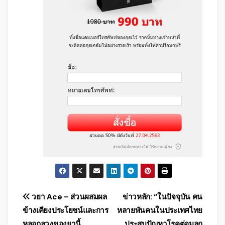
แนะแนว
วยา Ace – ส่วนผสมผล
ข่าวหลัก: “ในปัจจุบัน คน
ข้างเคียงประโยชน์และการ
หลายพันคนในประเทศไทย
เรื่อง
หลอกลวงของยานี้
ประสบปัญหาโรคต่อมลูก