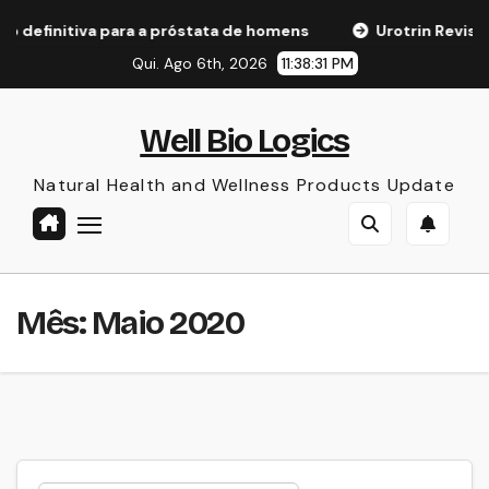
Skip
ão definitiva para a próstata de homens
Urotrin Revisã
to
Qui. Ago 6th, 2026
11:38:31 PM
content
Well Bio Logics
Natural Health and Wellness Products Update
Mês:
Maio 2020