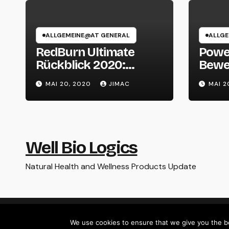
ALLGEMEINE@AT GENERAL
ALLGE
RedBurn Ultimate
Powe
Rückblick 2020:
Bewe
Funktioniert es
und P
MAI 20, 2020
JIMAC
MAI 2
wirklich?
Well Bio Logics
Natural Health and Wellness Products Update
Proudly powered by WordPress
|
Theme: Newsup by
Themeansar
.
We use cookies to ensure that we give you the bes