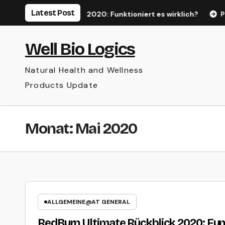
Skip
Latest Post
n Ultimate Rückblick 2020: Funktioniert es wirklich?
Pow
to
content
Well Bio Logics
Natural Health and Wellness
Products Update
Monat:
Mai 2020
ALLGEMEINE@AT GENERAL
RedBurn Ultimate Rückblick 2020: Funk