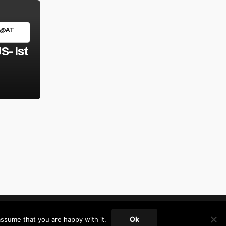
 @AT
S- Ist
Home
Datenschutz-Bestimmungen
Ok
assume that you are happy with it.