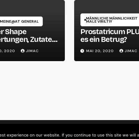
MÄNNLICHE MÄNNLICHKEIT
MEINE@AT GENERAL
MALE VIRILTIY
r Shape
Prostatricum PLU
rtungen, Zutaten
es ein Betrug?
reis
0, 2020
JIMAC
MAI 20, 2020
JIMAC
t experience on our website. If you continue to use this site we will 