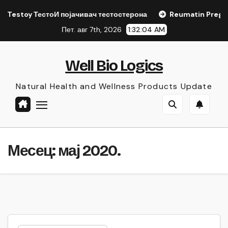
Skip
з Testoy ТестоИ појачивач тестостерона
Reumatin Pregled 
to
Пет. авг 7th, 2026
1:32:04 AM
content
Well Bio Logics
Natural Health and Wellness Products Update
Месец:
мај 2020.