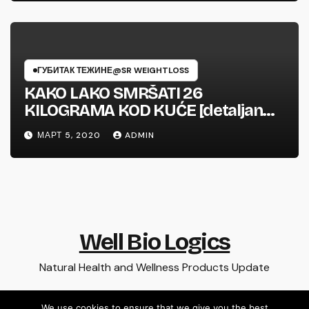
ГУБИТАК ТЕЖИНЕ@SR WEIGHTLOSS
KAKO LAKO SMRŠATI 26
KILOGRAMA KOD KUĆE [detaljan
recept] GOSLIM TEA
МАРТ 5, 2020
ADMIN
Well Bio Logics
Natural Health and Wellness Products Update
We use cookies to ensure that we give you the best