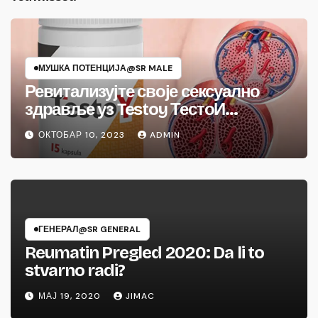
МУШКА ПОТЕНЦИЈА@SR MALE
Ревитализујте своје сексуално
здравље уз Testoy ТестоИ
појачивач тестостерона
ОКТОБАР 10, 2023
ADMIN
ГЕНЕРАЛ@SR GENERAL
Reumatin Pregled 2020: Da li to
stvarno radi?
МАЈ 19, 2020
JIMAC