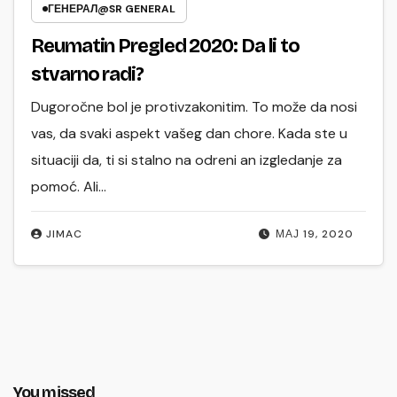
ГЕНЕРАЛ@SR GENERAL
Reumatin Pregled 2020: Da li to
stvarno radi?
Dugoročne bol je protivzakonitim. To može da nosi
vas, da svaki aspekt vašeg dan chore. Kada ste u
situaciji da, ti si stalno na odreni an izgledanje za
pomoć. Ali…
JIMAC
МАЈ 19, 2020
You missed